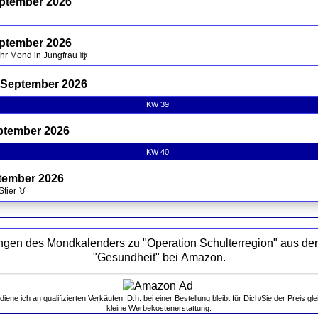
eptember 2026
eptember 2026
Uhr Mond in Jungfrau ♍
 September 2026
KW 39
ptember 2026
KW 40
tember 2026
Stier ♉
 des Mondkalenders zu "Operation Schulterregion" aus der Kategorie
"Gesundheit" bei Amazon.
ne ich an qualifizierten Verkäufen. D.h. bei einer Bestellung bleibt für Dich/Sie der Preis gle
kleine Werbekostenerstattung.