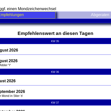
e ggf. einen Mondzeichenwechsel
Empfehlungen
Abgeraten
nd contents
Empfehlenswert an diesen Tagen
KW 35
gust 2026
gust 2026
Widder ♈
KW 36
ust 2026
eptember 2026
hr Mond in Stier ♉
KW 37