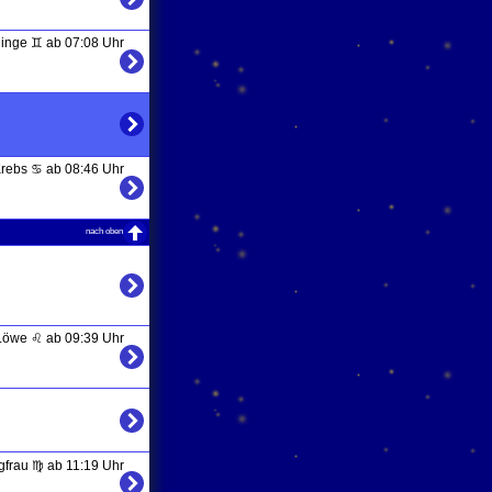
linge ♊ ab 07:08 Uhr
rebs ♋ ab 08:46 Uhr
nach oben
Löwe ♌ ab 09:39 Uhr
gfrau ♍ ab 11:19 Uhr