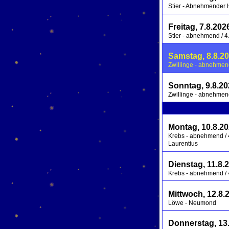
Stier - Abnehmender
Freitag, 7.8.202
Stier - abnehmend / 4.
Samstag, 8.8.2
Zwillinge - abnehmend 
Sonntag, 9.8.2
Zwillinge - abnehmend 
Montag, 10.8.2
Krebs - abnehmend / 4
Laurentius
Dienstag, 11.8.
Krebs - abnehmend / 4
Mittwoch, 12.8.
Löwe - Neumond
Donnerstag, 13