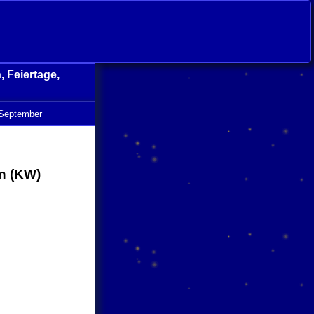
 Feiertage,
September
n (KW)