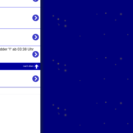
dder ♈ ab 03:38 Uhr
nach oben