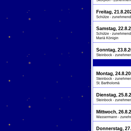
Skorpion - Zunehme
Freitag, 21.8.20
Schütze - zunehmend /
Samstag, 22.8.
Schütze - zunehmend /
Mariä Königin
Sonntag, 23.8.
Steinbock - zunehmend
Montag, 24.8.2
Steinbock - zunehmend
St. Bartholomä
Dienstag, 25.8.
Steinbock - zunehmend
Mittwoch, 26.8.
Wassermann - zunehme
Donnerstag, 27