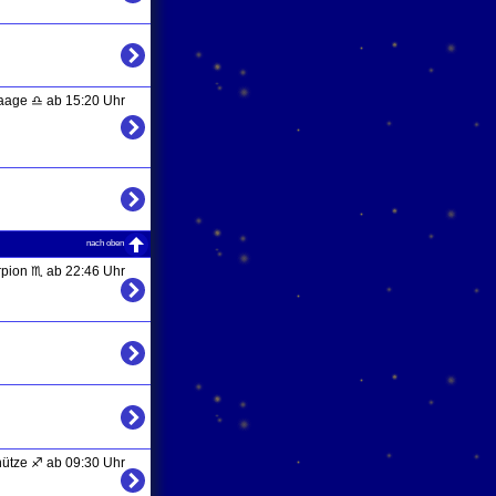
age ♎ ab 15:20 Uhr
nach oben
rpion ♏ ab 22:46 Uhr
ütze ♐ ab 09:30 Uhr