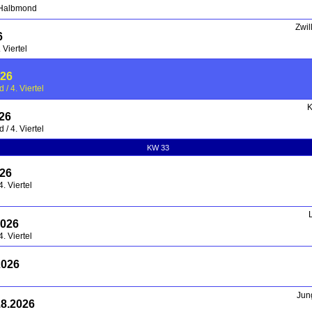
 Halbmond
Zwil
6
 Viertel
026
/ 4. Viertel
K
026
/ 4. Viertel
KW 33
026
. Viertel
2026
. Viertel
2026
Jun
.8.2026