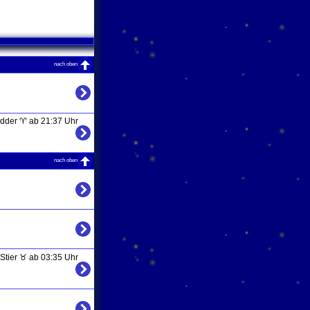
nach oben
dder ♈ ab 21:37 Uhr
nach oben
Stier ♉ ab 03:35 Uhr