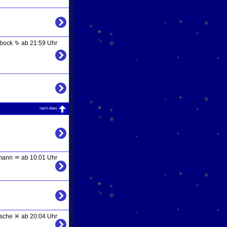
nbock ♑ ab 21:59 Uhr
nach oben
ann ♒ ab 10:01 Uhr
ische ♓ ab 20:04 Uhr