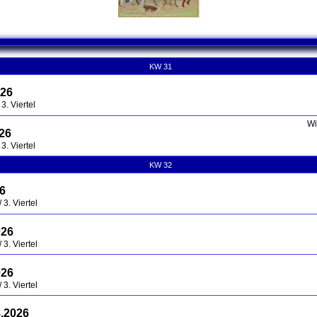
nd contents
KW 31
026
3. Viertel
Wi
026
3. Viertel
KW 32
26
3. Viertel
026
3. Viertel
026
3. Viertel
8.2026