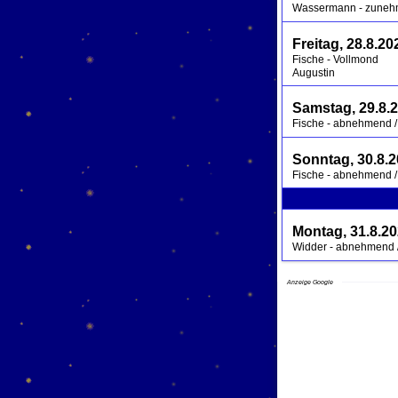
Wassermann - zunehme
Freitag, 28.8.20
Fische - Vollmond
Augustin
Samstag, 29.8.
Fische - abnehmend / 
Sonntag, 30.8.
Fische - abnehmend / 
Montag, 31.8.2
Widder - abnehmend / 
Anzeige Google